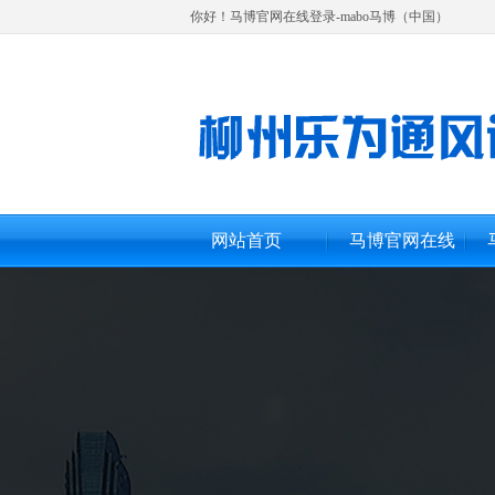
你好！马博官网在线登录-mabo马博（中国）
网站首页
马博官网在线
集研发、设计、制作、安
登录-mabo马博
·执着 ·诚信 ·
（中国）