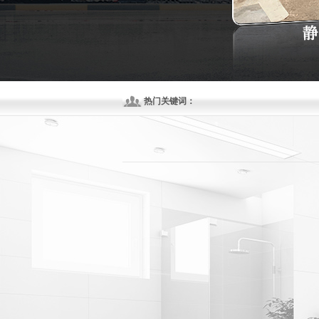
热门关键词：